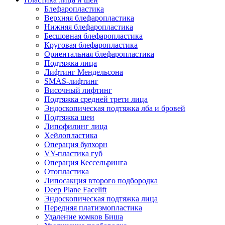
Блефаропластика
Верхняя блефаропластика
Нижняя блефаропластика
Бесшовная блефаропластика
Круговая блефаропластика
Ориентальная блефаропластика
Подтяжка лица
Лифтинг Мендельсона
SMAS-лифтинг
Височный лифтинг
Подтяжка средней трети лица
Эндоскопическая подтяжка лба и бровей
Подтяжка шеи
Липофилинг лица
Хейлопластика
Операция булхорн
VY-пластика губ
Операция Кессельринга
Отопластика
Липосакция второго подбородка
Deep Plane Facelift
Эндоскопическая подтяжка лица
Передняя платизмопластика
Удаление комков Биша