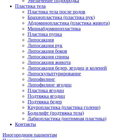
Увеличение подбородка
Пластика тела
Пластика тела после родов
Брахиопластика (пластика рук)
Абдоминопластика (пластика живота)
Миниабдоминопластика
Пластика пупка
Липосакция
Липосакция рук
Липосакция боков
Липосакция спины
Липосакция живота
Липосакция бедер, ягодиц и коленей
Липоскульптурирование
Липофилинг
Липофилинг ягодиц
Пластика ягодиц
Подтяжка ягодиц
Подтяжка бедер
Круропластика (пластика голени)
Бодилифт (подтяжка тела)
Лабиопластика (интимная пластика)
Контакты
Иногородним пациентам