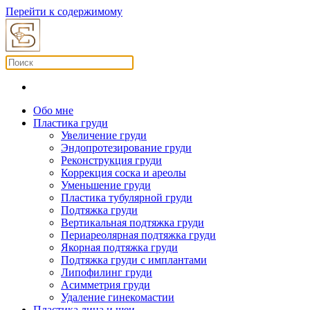
Перейти к содержимому
Обо мне
Пластика груди
Увеличение груди
Эндопротезирование груди
Реконструкция груди
Коррекция соска и ареолы
Уменьшение груди
Пластика тубулярной груди
Подтяжка груди
Вертикальная подтяжка груди
Периареолярная подтяжка груди
Якорная подтяжка груди
Подтяжка груди с имплантами
Липофилинг груди
Асимметрия груди
Удаление гинекомастии
Пластика лица и шеи