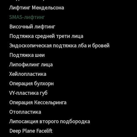
Лифтинг Мендельсона
SMAS-лифтинг
Височный лифтинг
Подтяжка средней трети лица
Эндоскопическая подтяжка лба и бровей
Подтяжка шеи
Липофилинг лица
Хейлопластика
Операция булхорн
VY-пластика губ
Операция Кессельринга
Отопластика
Липосакция второго подбородка
Deep Plane Facelift