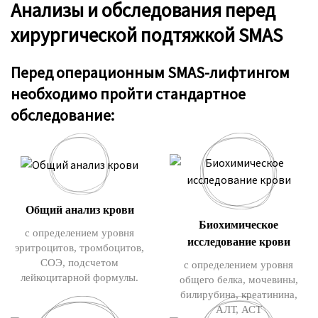
Анализы и обследования перед
хирургической подтяжкой SMAS
Перед операционным SMAS-лифтингом
необходимо пройти стандартное
обследование:
Общий анализ крови
Биохимическое
с определением уровня
исследование крови
эритроцитов, тромбоцитов,
СОЭ, подсчетом
с определением уровня
лейкоцитарной формулы.
общего белка, мочевины,
билирубина, креатинина,
АЛТ, АСТ