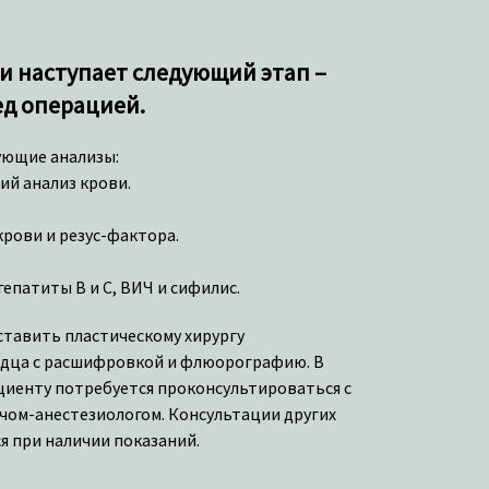
и наступает следующий этап –
д операцией.
ующие анализы:
ий анализ крови.
рови и резус-фактора.
гепатиты В и С, ВИЧ и сифилис.
ставить пластическому хирургу
рдца с расшифровкой и флюорографию. В
циенту потребуется проконсультироваться с
чом-анестезиологом. Консультации других
я при наличии показаний.