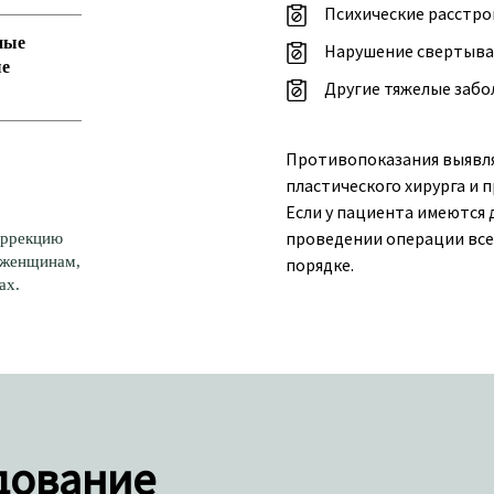
Психические расстро
ные
Нарушение свертыва
ые
Другие тяжелые забо
Противопоказания выявля
пластического хирурга и 
Если у пациента имеются 
проведении операции все
оррекцию
 женщинам,
порядке.
ах.
дование