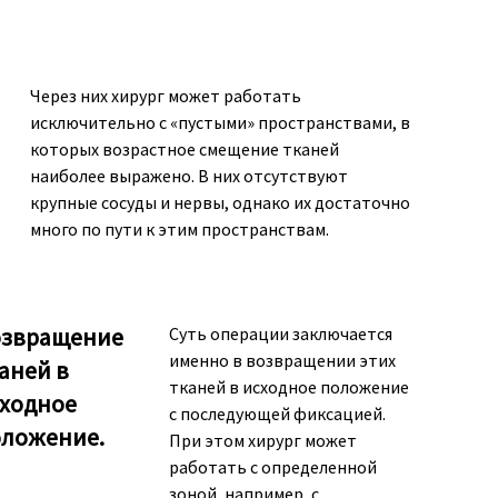
Через них хирург может работать
исключительно с «пустыми» пространствами, в
которых возрастное смещение тканей
наиболее выражено. В них отсутствуют
крупные сосуды и нервы, однако их достаточно
много по пути к этим пространствам.
озвращение
Суть операции заключается
именно в возвращении этих
аней в
тканей в исходное положение
ходное
с последующей фиксацией.
ложение.
При этом хирург может
работать с определенной
зоной, например, с