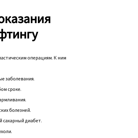
оказания
фтингу
пластическим операциям. К ним
е заболевания.
ом сроке.
армливания.
ких болезней.
 сахарный диабет.
холи.