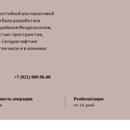
достойной альтернативой
я была разработана
Брайаном Мендельсоном,
устые» пространства,
. Сегодня лифтинг
ом числе и в клиниках
+7 (921) 909-96-00
ность операции
Реабилитация
ов
от 14 дней