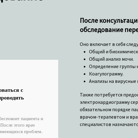
После консультаци
обследование пере
Оно включает в себя след
Общий и биохимическ
Общий анализ мочи.
Определение группы к
Коагулограмму.
Анализы на вирусные 
оваться с
Также потребуется предо
проводить
электрокардиограмму се
обязательном порядке па
врачом-терапевтом и вра
беспокоит пациента и
специалистов назначаютс
 После этого врач
 имеющихся проблем.