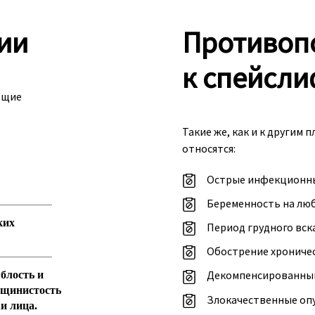
ии
Противоп
к спейсли
ющие
Такие же, как и к другим 
относятся:
Острые инфекционны
Беременность на люб
ких
Период грудного вск
Обострение хроничес
Декомпенсированный
блость и
щинистость
Злокачественные опу
и лица.