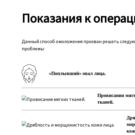
Показания к операц
Данный способ омоложения призван решать следу
проблемы:
«Поплывший» овал лица.
Провисания мяг
тканей.
Дря
мор
кож