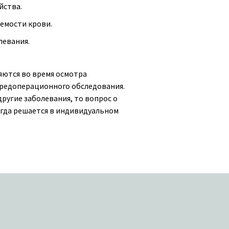
йства.
емости крови.
левания.
ются во время осмотра
предоперационного обследования.
другие заболевания, то вопрос о
гда решается в индивидуальном